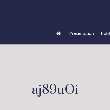
Présentation
Publ
aj89uOi