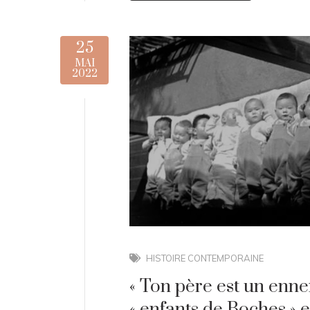
25
MAI
2022
HISTOIRE CONTEMPORAINE
« Ton père est un enne
« enfants de Boches » 