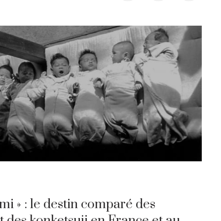
mi » : le destin comparé des
et des konketsuji en France et au