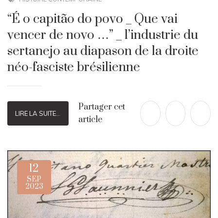
“É o capitão do povo _ Que vai
vencer de novo …” _ l’industrie du
sertanejo au diapason de la droite
néo-fasciste brésilienne
Partager cet
LIRE LA SUITE...
article
12
SEP
2023