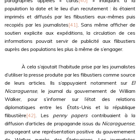
paragraphes appelés « cards
[40]
» indiquant à la
population la date et le lieu d’un recrutement : ils étaient
imprimés et diffusés par les flibustiers eux-mêmes puis
recopiés par les journalistes
[41]
. Sans même afficher de
soutien explicite aux expéditions, la circulation de ces
informations pouvait servir de publicité aux flibustiers
auprès des populations les plus à même de s’engager.
À cela s’ajoutait l’habitude prise par les journalistes
d’utiliser la presse produite par les flibustiers comme source
de leurs articles. Ils s’appuyaient notamment sur
El
Nicaraguense
, le journal du gouvernement de William
Walker, pour s’informer sur l’état des relations
diplomatiques entre les États-Unis et la république
flibustière
[42]
. Les
penny papers
contribuaient à la
diffusion d’articles de propagande issus du
Nicaraguense
,
propageant une représentation positive du gouvernement
de Walker auprès des Étatsuniens. Les journalistes