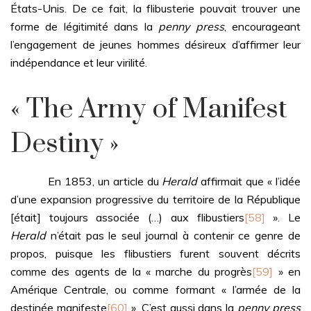
États-Unis. De ce fait, la flibusterie pouvait trouver une
forme de légitimité dans la
penny press
, encourageant
l’engagement de jeunes hommes désireux d’affirmer leur
indépendance et leur virilité.
« The Army of Manifest
Destiny »
En 1853, un article du
Herald
affirmait que « l’idée
d’une expansion progressive du territoire de la République
[était] toujours associée (…) aux flibustiers
[58]
». Le
Herald
n’était pas le seul journal à contenir ce genre de
propos, puisque les flibustiers furent souvent décrits
comme des agents de la « marche du progrès
[59]
» en
Amérique Centrale, ou comme formant « l’armée de la
destinée manifeste
[60]
». C’est aussi dans la
penny press