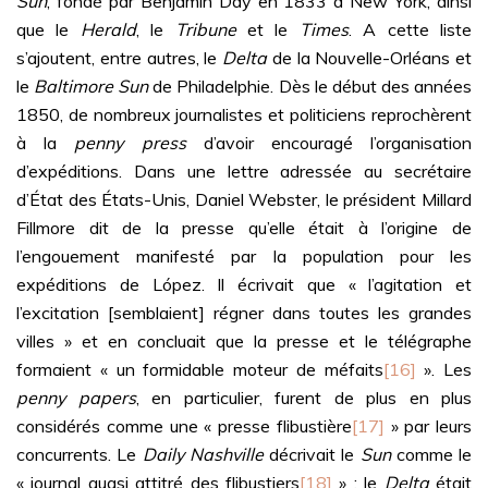
Sun
, fondé par Benjamin Day en 1833 à New York, ainsi
que le
Herald
, le
Tribune
et le
Times
. A cette liste
s’ajoutent, entre autres, le
Delta
de la Nouvelle-Orléans et
le
Baltimore Sun
de Philadelphie. Dès le début des années
1850, de nombreux journalistes et politiciens reprochèrent
à la
penny press
d’avoir encouragé l’organisation
d’expéditions. Dans une lettre adressée au secrétaire
d’État des États-Unis, Daniel Webster, le président Millard
Fillmore dit de la presse qu’elle était à l’origine de
l’engouement manifesté par la population pour les
expéditions de López. Il écrivait que « l’agitation et
l’excitation [semblaient] régner dans toutes les grandes
villes » et en concluait que la presse et le télégraphe
formaient « un formidable moteur de méfaits
[16]
». Les
penny papers
, en particulier, furent de plus en plus
considérés comme une « presse flibustière
[17]
» par leurs
concurrents. Le
Daily Nashville
décrivait le
Sun
comme le
« journal quasi attitré des flibustiers
[18]
» ; le
Delta
était