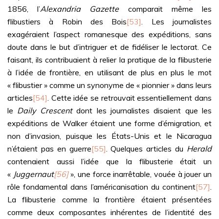
1856, l’
Alexandria Gazette
comparait même les
flibustiers à Robin des Bois
[53]
. Les journalistes
exagéraient l’aspect romanesque des expéditions, sans
doute dans le but d’intriguer et de fidéliser le lectorat. Ce
faisant, ils contribuaient à relier la pratique de la flibusterie
à l’idée de frontière, en utilisant de plus en plus le mot
« flibustier » comme un synonyme de « pionnier » dans leurs
articles
[54]
. Cette idée se retrouvait essentiellement dans
le
Daily Crescent
dont les journalistes disaient que les
expéditions de Walker étaient une forme d’émigration, et
non d’invasion, puisque les États-Unis et le Nicaragua
n’étaient pas en guerre
[55]
. Quelques articles du
Herald
contenaient aussi l’idée que la flibusterie était un
«
Juggernaut
[56]
», une force inarrêtable, vouée à jouer un
rôle fondamental dans l’américanisation du continent
[57]
.
La flibusterie comme la frontière étaient présentées
comme deux composantes inhérentes de l’identité des