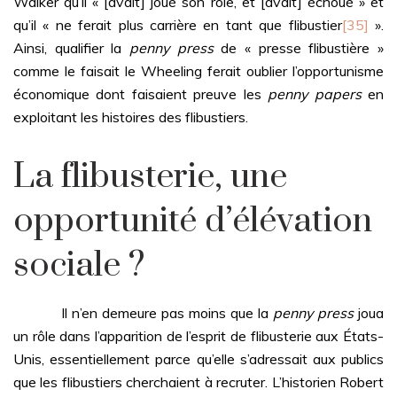
Walker qu’il « [avait] joué son rôle, et [avait] échoué » et
qu’il « ne ferait plus carrière en tant que flibustier
[35]
».
Ainsi, qualifier la
penny press
de « presse flibustière »
comme le faisait le Wheeling ferait oublier l’opportunisme
économique dont faisaient preuve les
penny papers
en
exploitant les histoires des flibustiers.
La flibusterie, une
opportunité d’élévation
sociale ?
Il n’en demeure pas moins que la
penny press
joua
un rôle dans l’apparition de l’esprit de flibusterie aux États-
Unis, essentiellement parce qu’elle s’adressait aux publics
que les flibustiers cherchaient à recruter. L’historien Robert