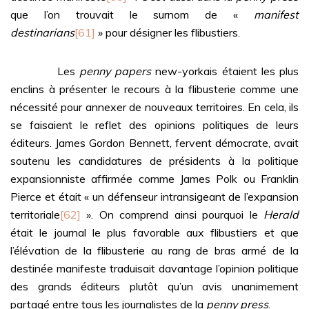
que l’on trouvait le surnom de «
manifest
destinarians
[61]
» pour désigner les flibustiers.
Les
penny papers
new-yorkais étaient les plus
enclins à présenter le recours à la flibusterie comme une
nécessité pour annexer de nouveaux territoires. En cela, ils
se faisaient le reflet des opinions politiques de leurs
éditeurs. James Gordon Bennett, fervent démocrate, avait
soutenu les candidatures de présidents à la politique
expansionniste affirmée comme James Polk ou Franklin
Pierce et était « un défenseur intransigeant de l’expansion
territoriale
[62]
». On comprend ainsi pourquoi le
Herald
était le journal le plus favorable aux flibustiers et que
l’élévation de la flibusterie au rang de bras armé de la
destinée manifeste traduisait davantage l’opinion politique
des grands éditeurs plutôt qu’un avis unanimement
partagé entre tous les journalistes de la
penny press
.