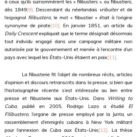
à ceux qu’ils surnommèrent les « filibusters », ou flibustiers,
dès 1849
[9]
. Descendant du néerlandais
vribuiter
et de
l’espagnol
filibustero
, le mot « flibustier » était à l’origine
synonyme de pirate
[10]
. En janvier 1851, un article du
Daily Crescent
expliquait que le terme désignait désormais
tout individu engagé dans une campagne militaire non
autorisée par le gouvernement et menée à l’encontre d’un
pays avec lequel les États-Unis étaient en paix
[11]
.
La flibusterie fit l’objet de nombreux récits, articles
d’opinion et discours retranscrits dans la presse, si bien que
l’historiographie récente s’est intéressée au lien entre
presse et flibusterie aux États-Unis. Dans
Writing to
Cuba
, publié en 2005, Rodrigo Lazo a étudié
El
Filibustero
, l’organe de presse employé par la Junta, un
rassemblement d’immigrés cubains à New York militant
pour l’annexion de Cuba aux États-Unis
[12]
. La thèse