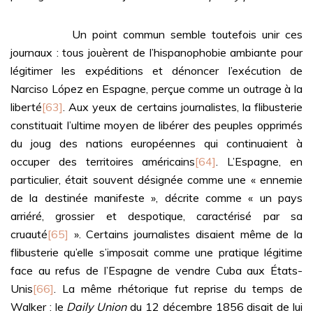
Un point commun semble toutefois unir ces
journaux : tous jouèrent de l’hispanophobie ambiante pour
légitimer les expéditions et dénoncer l’exécution de
Narciso López en Espagne, perçue comme un outrage à la
liberté
[63]
. Aux yeux de certains journalistes, la flibusterie
constituait l’ultime moyen de libérer des peuples opprimés
du joug des nations européennes qui continuaient à
occuper des territoires américains
[64]
. L’Espagne, en
particulier, était souvent désignée comme une « ennemie
de la destinée manifeste », décrite comme « un pays
arriéré, grossier et despotique, caractérisé par sa
cruauté
[65]
». Certains journalistes disaient même de la
flibusterie qu’elle s’imposait comme une pratique légitime
face au refus de l’Espagne de vendre Cuba aux États-
Unis
[66]
. La même rhétorique fut reprise du temps de
Walker : le
Daily Union
du 12 décembre 1856 disait de lui