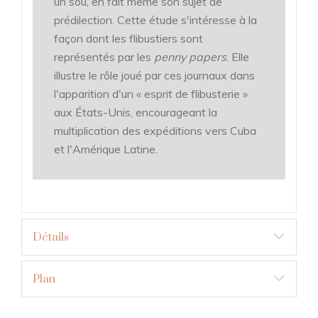
un sou, en fait même son sujet de
prédilection. Cette étude s'intéresse à la
façon dont les flibustiers sont
représentés par les
penny papers
. Elle
illustre le rôle joué par ces journaux dans
l'apparition d'un « esprit de flibusterie »
aux États-Unis, encourageant la
multiplication des expéditions vers Cuba
et l'Amérique Latine.
Détails
Plan