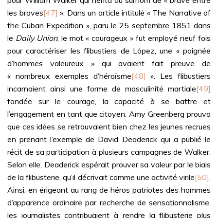
pour William Walker qui hérita du surnom de « brave entre
les braves
[47]
». Dans un article intitulé « The Narrative of
the Cuban Expedition », paru le 25 septembre 1851 dans
le
Daily Union
, le mot « courageux » fut employé neuf fois
pour caractériser les flibustiers de López, une « poignée
d’hommes valeureux » qui avaient fait preuve de
« nombreux exemples d’héroïsme
[48]
». Les flibustiers
incarnaient ainsi une forme de masculinité martiale
[49]
fondée sur le courage, la capacité à se battre et
l’engagement en tant que citoyen. Amy Greenberg prouva
que ces idées se retrouvaient bien chez les jeunes recrues
en prenant l’exemple de David Deaderick qui a publié le
récit de sa participation à plusieurs campagnes de Walker.
Selon elle, Deaderick espérait prouver sa valeur par le biais
de la flibusterie, qu’il décrivait comme une activité virile
[50]
.
Ainsi, en érigeant au rang de héros patriotes des hommes
d’apparence ordinaire par recherche de sensationnalisme,
les journalistes contribuaient à rendre la flibusterie plus