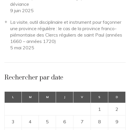
déviance
9 juin 2025
La visite, outil disciplinaire et instrument pour façonner
une province régulière : le cas de la province franco-
piémontaise des Clercs réguliers de saint Paul (années
1660 – années 1720)
5 mai 2025
Rechercher par date
L
M
M
J
V
S
D
1
2
3
4
5
6
7
8
9