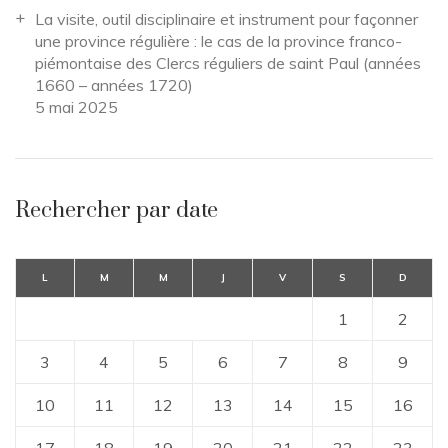
La visite, outil disciplinaire et instrument pour façonner
une province régulière : le cas de la province franco-
piémontaise des Clercs réguliers de saint Paul (années
1660 – années 1720)
5 mai 2025
Rechercher par date
L
M
M
J
V
S
D
1
2
3
4
5
6
7
8
9
10
11
12
13
14
15
16