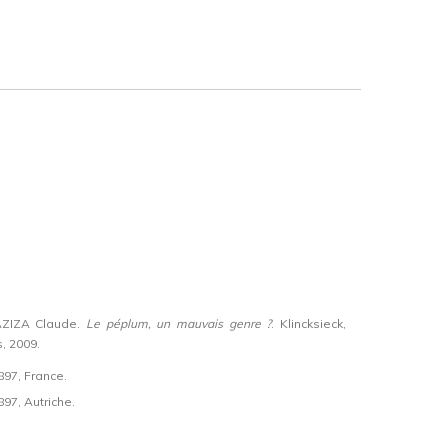
ZIZA Claude.
Le péplum, un mauvais genre ?
. Klincksieck,
s, 2009.
97, France.
97, Autriche.