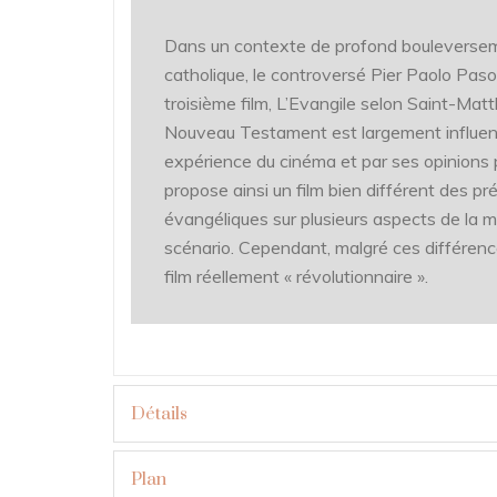
Dans un contexte de profond bouleverseme
catholique, le controversé Pier Paolo Pasol
troisième film, L’Evangile selon Saint-Matt
Nouveau Testament est largement influen
expérience du cinéma et par ses opinions po
propose ainsi un film bien différent des 
évangéliques sur plusieurs aspects de la 
scénario. Cependant, malgré ces différences
film réellement « révolutionnaire ».
The controversial Pier Paolo Pasolini direc
The Gospel according to Saint Matthew, d
Détails
turmoil within the Catholic Church. His ex
his Marxist political ideas greatly influenc
Plan
New Testament. This movie is thus very d