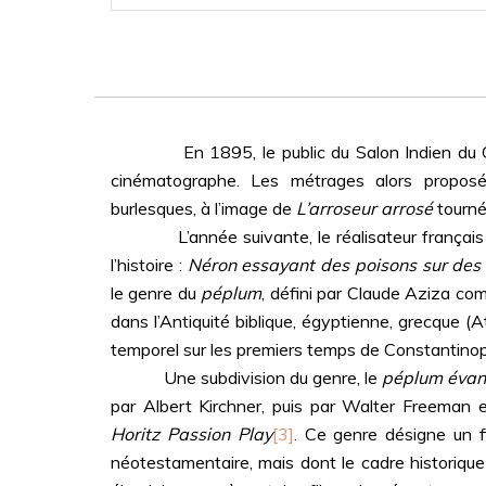
evangelical peplums, both regarding sever
direction and the scenario. However, desp
discrepancies, this movie cannot really be 
“revolutionary” one.
En 1895, le public du Salon Indien du Gran
cinématographe. Les métrages alors propos
burlesques, à l’image de
L’arroseur arrosé
tourné
L’année suivante, le réalisateur français Ge
l’histoire :
Néron essayant des poisons sur des
le genre du
péplum
, défini par Claude Aziza com
dans l’Antiquité biblique, égyptienne, grecque 
temporel sur les premiers temps de Constantinople
Une subdivision du genre, le
péplum évan
par Albert Kirchner, puis par Walter Freeman
Horitz Passion Play
[3]
. Ce genre désigne un fi
néotestamentaire, mais dont le cadre historiqu