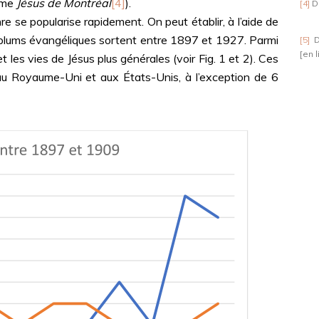
omme
Jésus de Montréal
[4]
).
[4]
D
 popularise rapidement. On peut établir, à l’aide de
plums évangéliques sortent entre 1897 et 1927. Parmi
[5]
D
[en l
 les vies de Jésus plus générales (voir Fig. 1 et 2). Ces
 au Royaume-Uni et aux États-Unis, à l’exception de 6