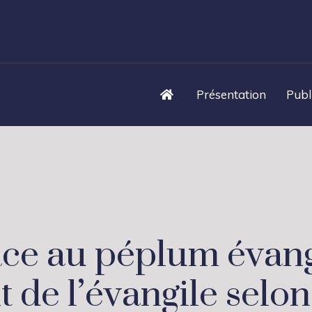
Présentation
Publ
ace au péplum évang
de l’évangile selo