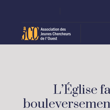
L’Église f
bouleversement 