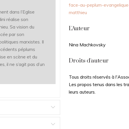
face-au-peplum-evangelique-
nt dans l’Eglise
matthieu
ini réalise son
hieu. Sa vision du
L'Auteur
cée par son
litiques marxistes. Il
Nina Machkovsky
précédents péplums
mise en scène et du
Droits d'auteur
, il ne s’agit pas d’un
Tous droits réservés à l'Asso
Les propos tenus dans les tra
leurs auteurs.
ted his third movie,
uring a profound
perience of cinema and
ed his approach to the
ifferent from previous