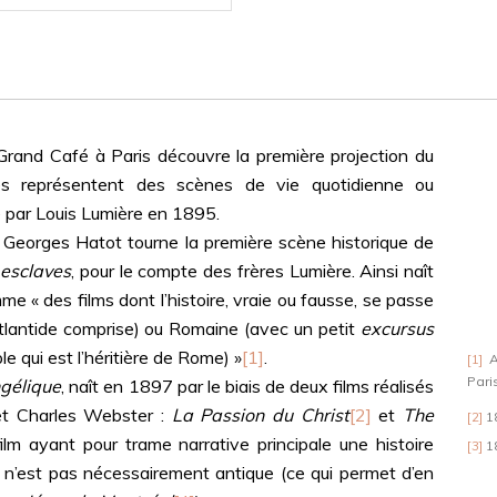
al aspects of the
ite these
labelled as a
d Café à Paris découvre la première projection du
és représentent des scènes de vie quotidienne ou
 par Louis Lumière en 1895.
orges Hatot tourne la première scène historique de
 esclaves
, pour le compte des frères Lumière. Ainsi naît
me « des films dont l’histoire, vraie ou fausse, se passe
(Atlantide comprise) ou Romaine (avec un petit
excursus
 qui est l’héritière de Rome) »
[1]
.
[1]
A
Pari
gélique
, naît en 1897 par le biais de deux films réalisés
 et Charles Webster :
La Passion du Christ
[2]
et
The
[2]
18
lm ayant pour trame narrative principale une histoire
[3]
18
e n’est pas nécessairement antique (ce qui permet d’en