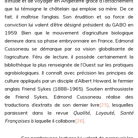
d’étude et de voyager en Angleterre grâce à l’attachement
que lui témoigne le châtelain qui emploie sa mère. De ce
fait, il maîtrise l’anglais. Son érudition et sa force de
conviction lui valent d’être désigné président du GABO en
1959. Bien que le mouvement d’agriculture biologique
demeure dans sa phase embryonnaire en France, Edmond
Cussoneau se démarque par sa vision globalisante de
l’agriculture. Féru de lecture, il possède certainement la
bibliothèque la plus renseignée de l’Ouest sur les pratiques
agrobiologiques. Il connaît avec précision les principes de
culture appliqués par un disciple d’Albert Howard, le fermier
anglais Friend Sykes (1888–1965). Soutien enthousiaste
de Friend Sykes, Edmond Cussoneau réalise des
traductions d’extraits de son dernier livre
[25]
, lesquelles
paraissent dans la revue
Qualité, Loyauté, Santé
Françaises
à laquelle il collabore
[26]
.
Ses nombreuses lectures lui valent de percevoir les