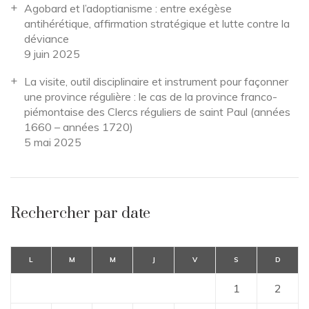
Agobard et l’adoptianisme : entre exégèse
antihérétique, affirmation stratégique et lutte contre la
déviance
9 juin 2025
La visite, outil disciplinaire et instrument pour façonner
une province régulière : le cas de la province franco-
piémontaise des Clercs réguliers de saint Paul (années
1660 – années 1720)
5 mai 2025
Rechercher par date
L
M
M
J
V
S
D
1
2