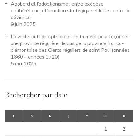
Agobard et l’adoptianisme : entre exégèse
antihérétique, affirmation stratégique et lutte contre la
déviance
9 juin 2025
La visite, outil disciplinaire et instrument pour façonner
une province régulière : le cas de la province franco-
piémontaise des Clercs réguliers de saint Paul (années
1660 – années 1720)
5 mai 2025
Rechercher par date
L
M
M
J
V
S
D
1
2