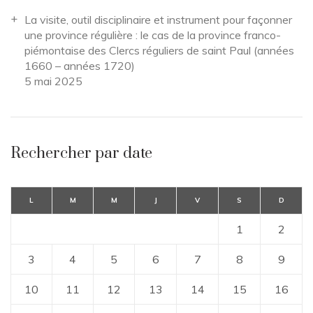
La visite, outil disciplinaire et instrument pour façonner
une province régulière : le cas de la province franco-
piémontaise des Clercs réguliers de saint Paul (années
1660 – années 1720)
5 mai 2025
Rechercher par date
L
M
M
J
V
S
D
1
2
3
4
5
6
7
8
9
10
11
12
13
14
15
16