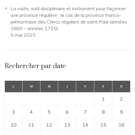
La visite, outil disciplinaire et instrument pour façonner
une province régulière : le cas de la province franco-
piémontaise des Clercs réguliers de saint Paul (années
1660 – années 1720)
5 mai 2025
Rechercher par date
L
M
M
J
V
S
D
1
2
3
4
5
6
7
8
9
10
11
12
13
14
15
16