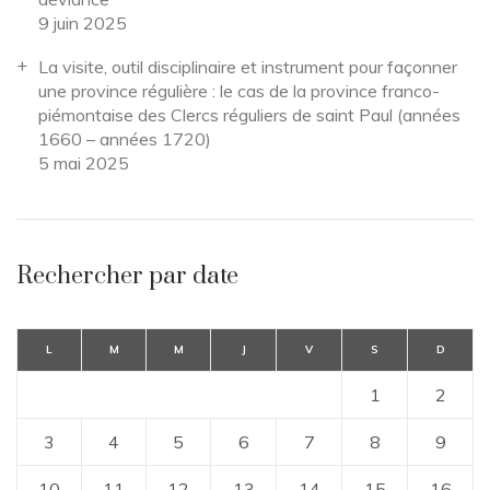
9 juin 2025
La visite, outil disciplinaire et instrument pour façonner
une province régulière : le cas de la province franco-
piémontaise des Clercs réguliers de saint Paul (années
1660 – années 1720)
5 mai 2025
Rechercher par date
L
M
M
J
V
S
D
1
2
3
4
5
6
7
8
9
10
11
12
13
14
15
16