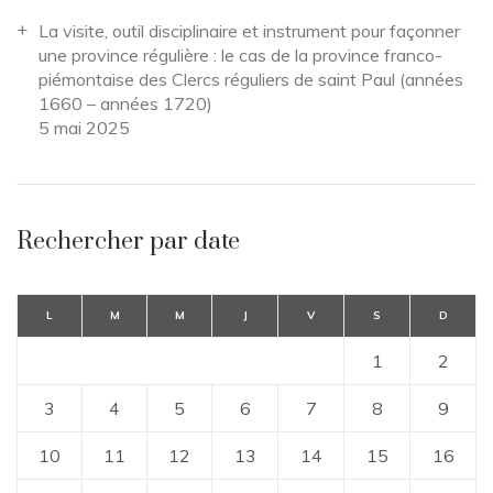
La visite, outil disciplinaire et instrument pour façonner
une province régulière : le cas de la province franco-
piémontaise des Clercs réguliers de saint Paul (années
1660 – années 1720)
5 mai 2025
Rechercher par date
L
M
M
J
V
S
D
1
2
3
4
5
6
7
8
9
10
11
12
13
14
15
16