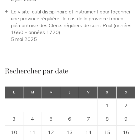
La visite, outil disciplinaire et instrument pour façonner
une province régulière : le cas de la province franco-
piémontaise des Clercs réguliers de saint Paul (années
1660 – années 1720)
5 mai 2025
Rechercher par date
L
M
M
J
V
S
D
1
2
3
4
5
6
7
8
9
10
11
12
13
14
15
16