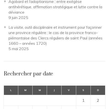
Agobard et l’adoptianisme : entre exégèse
antihérétique, affirmation stratégique et lutte contre la
déviance
9 juin 2025
La visite, outil disciplinaire et instrument pour façonner
une province régulière : le cas de la province franco-
piémontaise des Clercs réguliers de saint Paul (années
1660 – années 1720)
5 mai 2025
Rechercher par date
L
M
M
J
V
S
D
1
2