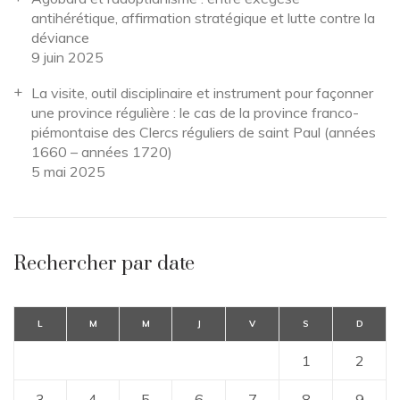
antihérétique, affirmation stratégique et lutte contre la
déviance
9 juin 2025
La visite, outil disciplinaire et instrument pour façonner
une province régulière : le cas de la province franco-
piémontaise des Clercs réguliers de saint Paul (années
1660 – années 1720)
5 mai 2025
Rechercher par date
L
M
M
J
V
S
D
1
2
3
4
5
6
7
8
9