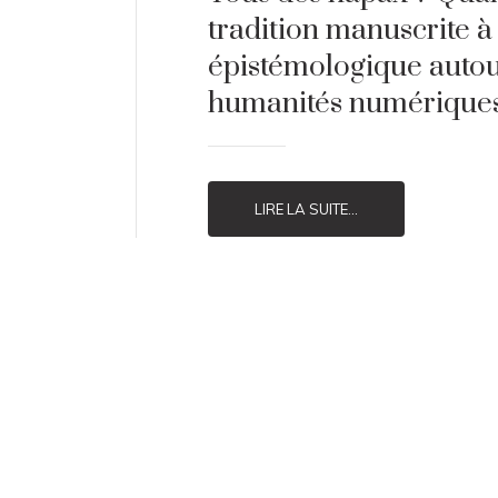
tradition manuscrite à l
épistémologique autou
humanités numériques
LIRE LA SUITE...