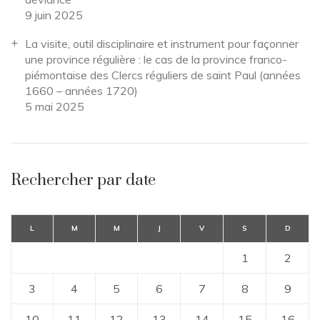
9 juin 2025
La visite, outil disciplinaire et instrument pour façonner
une province régulière : le cas de la province franco-
piémontaise des Clercs réguliers de saint Paul (années
1660 – années 1720)
5 mai 2025
Rechercher par date
L
M
M
J
V
S
D
1
2
3
4
5
6
7
8
9
10
11
12
13
14
15
16