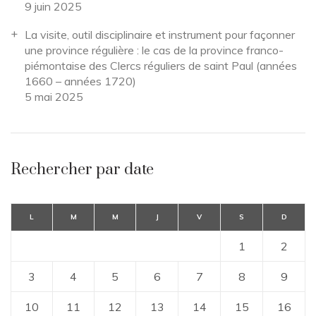
9 juin 2025
La visite, outil disciplinaire et instrument pour façonner
une province régulière : le cas de la province franco-
piémontaise des Clercs réguliers de saint Paul (années
1660 – années 1720)
5 mai 2025
Rechercher par date
L
M
M
J
V
S
D
1
2
3
4
5
6
7
8
9
10
11
12
13
14
15
16