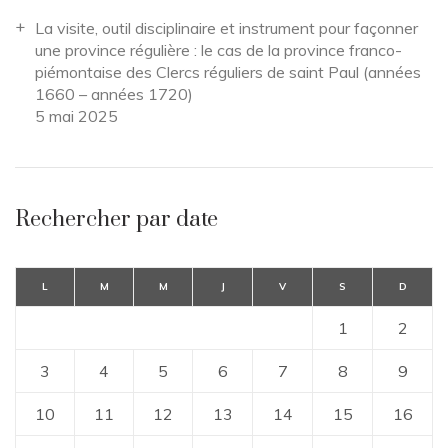
La visite, outil disciplinaire et instrument pour façonner
une province régulière : le cas de la province franco-
piémontaise des Clercs réguliers de saint Paul (années
1660 – années 1720)
5 mai 2025
Rechercher par date
L
M
M
J
V
S
D
1
2
3
4
5
6
7
8
9
10
11
12
13
14
15
16