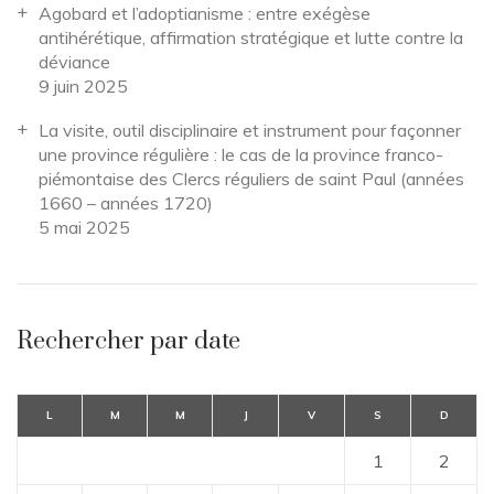
Agobard et l’adoptianisme : entre exégèse
antihérétique, affirmation stratégique et lutte contre la
déviance
9 juin 2025
La visite, outil disciplinaire et instrument pour façonner
une province régulière : le cas de la province franco-
piémontaise des Clercs réguliers de saint Paul (années
1660 – années 1720)
5 mai 2025
Rechercher par date
L
M
M
J
V
S
D
1
2