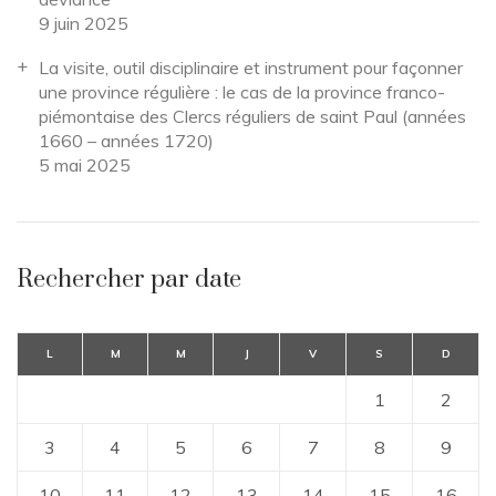
9 juin 2025
La visite, outil disciplinaire et instrument pour façonner
une province régulière : le cas de la province franco-
piémontaise des Clercs réguliers de saint Paul (années
1660 – années 1720)
5 mai 2025
Rechercher par date
L
M
M
J
V
S
D
1
2
3
4
5
6
7
8
9
10
11
12
13
14
15
16