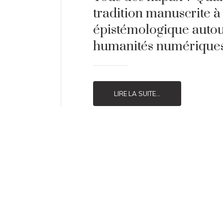
tradition manuscrite à l
épistémologique autou
humanités numériques
LIRE LA SUITE...