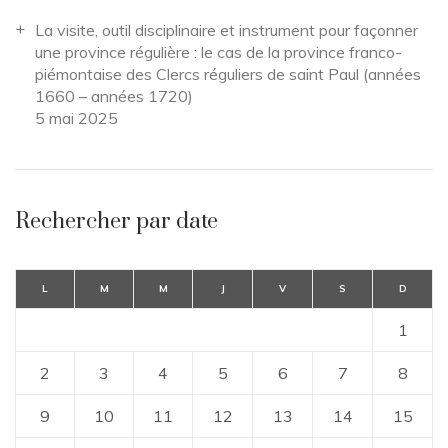
La visite, outil disciplinaire et instrument pour façonner
une province régulière : le cas de la province franco-
piémontaise des Clercs réguliers de saint Paul (années
1660 – années 1720)
5 mai 2025
Rechercher par date
L
M
M
J
V
S
D
1
2
3
4
5
6
7
8
9
10
11
12
13
14
15