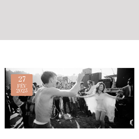
27
FÉV
2025