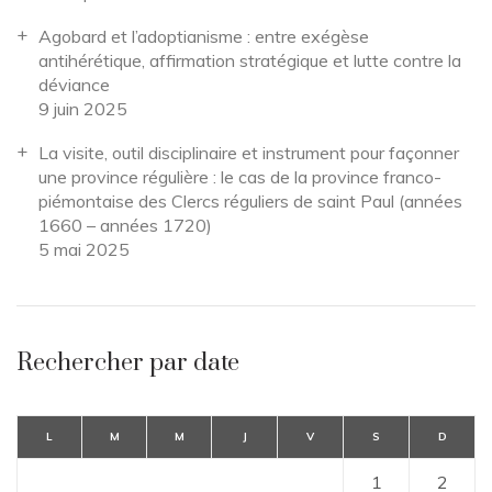
Agobard et l’adoptianisme : entre exégèse
antihérétique, affirmation stratégique et lutte contre la
déviance
9 juin 2025
La visite, outil disciplinaire et instrument pour façonner
une province régulière : le cas de la province franco-
piémontaise des Clercs réguliers de saint Paul (années
1660 – années 1720)
5 mai 2025
Rechercher par date
L
M
M
J
V
S
D
1
2