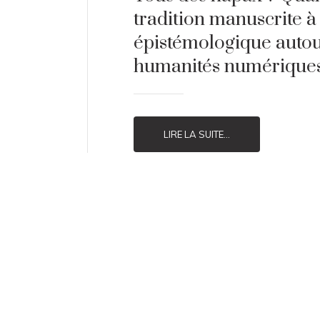
tradition manuscrite à l
épistémologique autou
humanités numériques
LIRE LA SUITE...