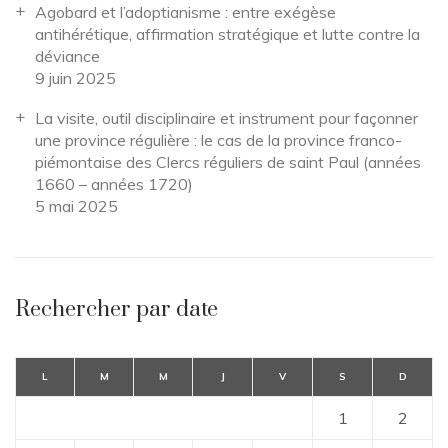
Agobard et l’adoptianisme : entre exégèse
antihérétique, affirmation stratégique et lutte contre la
déviance
9 juin 2025
La visite, outil disciplinaire et instrument pour façonner
une province régulière : le cas de la province franco-
piémontaise des Clercs réguliers de saint Paul (années
1660 – années 1720)
5 mai 2025
Rechercher par date
L
M
M
J
V
S
D
1
2