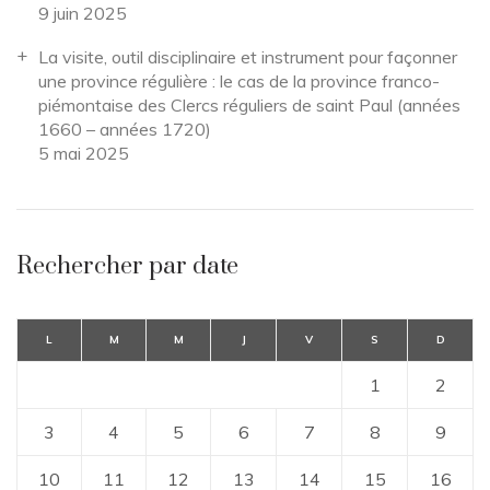
9 juin 2025
La visite, outil disciplinaire et instrument pour façonner
une province régulière : le cas de la province franco-
piémontaise des Clercs réguliers de saint Paul (années
1660 – années 1720)
5 mai 2025
Rechercher par date
L
M
M
J
V
S
D
1
2
3
4
5
6
7
8
9
10
11
12
13
14
15
16