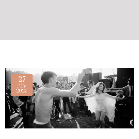
27
FÉV
2025