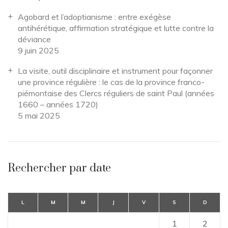
Agobard et l’adoptianisme : entre exégèse
antihérétique, affirmation stratégique et lutte contre la
déviance
9 juin 2025
La visite, outil disciplinaire et instrument pour façonner
une province régulière : le cas de la province franco-
piémontaise des Clercs réguliers de saint Paul (années
1660 – années 1720)
5 mai 2025
Rechercher par date
L
M
M
J
V
S
D
1
2