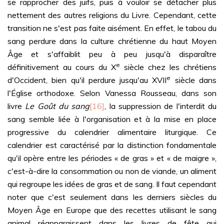
se rapprocher des juifs, puis à vouloir se détacher plus
nettement des autres religions du Livre. Cependant, cette
transition ne s'est pas faite aisément. En effet, le tabou du
sang perdure dans la culture chrétienne du haut Moyen
Âge et s'affaiblit peu à peu jusqu'à disparaître
e
définitivement au cours du X
siècle chez les chrétiens
e
d'Occident, bien qu'il perdure jusqu'au XVII
siècle dans
l'Église orthodoxe. Selon Vanessa Rousseau, dans son
livre
Le Goût du sang
[16]
, la suppression de l'interdit du
sang semble liée à l'organisation et à la mise en place
progressive du calendrier alimentaire liturgique. Ce
calendrier est caractérisé par la distinction fondamentale
qu'il opère entre les périodes « de gras » et « de maigre »,
c'est-à-dire la consommation ou non de viande, un aliment
qui regroupe les idées de gras et de sang. Il faut cependant
noter que c'est seulement dans les derniers siècles du
Moyen Âge en Europe que des recettes utilisant le sang
animal réapparaissent dans les livres de fête qui