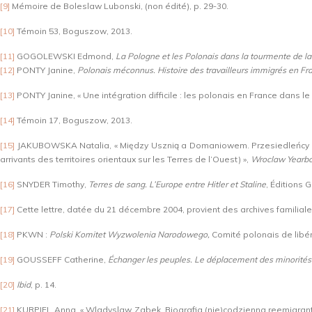
[9]
Mémoire de Boleslaw Lubonski, (non édité), p. 29-30.
[10]
Témoin 53, Boguszow, 2013.
[11]
GOGOLEWSKI Edmond,
La Pologne et les Polonais dans la tourmente de 
[12]
PONTY Janine,
Polonais méconnus. Histoire des travailleurs immigrés en Fr
[13]
PONTY Janine, « Une intégration difficile : les polonais en France dans le
[14]
Témoin 17, Boguszow, 2013.
[15]
JAKUBOWSKA Natalia, « Między Usznią a Domaniowem. Przesiedleńcy z
arrivants des territoires orientaux sur les Terres de l’Ouest) »,
Wroclaw Yearboo
[16]
SNYDER Timothy,
Terres de sang. L’Europe entre Hitler et Staline
, Éditions G
[17]
Cette lettre, datée du 21 décembre 2004, provient des archives familiales
[18]
PKWN :
Polski Komitet Wyzwolenia Narodowego,
Comité polonais de libér
[19]
GOUSSEFF Catherine,
Échanger les peuples. Le déplacement des minorités
[20]
Ibid
, p. 14.
[21]
KURPIEL Anna, « Wladyslaw Zabek. Biografia (nie)codzienna reemigrant