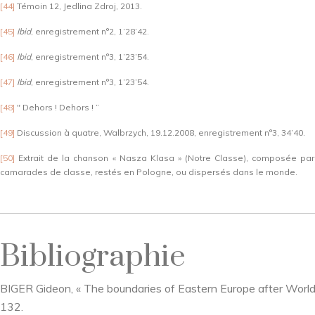
[44]
Témoin 12, Jedlina Zdroj, 2013.
[45]
Ibid
, enregistrement n°2, 1’28’42.
[46]
Ibid
, enregistrement n°3, 1’23’54.
[47]
Ibid
, enregistrement n°3, 1’23’54.
[48]
" Dehors ! Dehors ! “
[49]
Discussion à quatre, Walbrzych, 19.12.2008, enregistrement n°3, 34’40.
[50]
Extrait de la chanson « Nasza Klasa » (Notre Classe), composée par
camarades de classe, restés en Pologne, ou dispersés dans le monde.
Bibliographie
BIGER Gideon, « The boundaries of Eastern Europe after World
132.