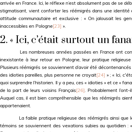
arrivée en France. Ici, le réflexe n’est absolument pas de se dé
stigmatisant, vient conforter les réémigrés dans une identité 
attitude communautaire et exclusive : « On jalousait les g
inaccessibles en Pologne
[23]
».
2. « Ici, c’était surtout un fan
Les nombreuses années passées en France ont considérabl
inexistante à leur retour en Pologne, leur pratique religieus
Plusieurs réémigrés se souviennent d’avoir été décontenancés pa
des idioties pareilles, plus personne ne croyait
[24]
» ; « Ici, c'
quoi surprendre l’historien. Il y a peu, ces « idioties » et ce 
de la part de leurs voisins Français
[26]
. Probablement l’ont-i
Auquel cas, il est bien compréhensible que les réémigrés aient
appartenaient.
La faible pratique religieuse des réémigrés ainsi que leur
témoins se souviennent des vexations subies au quotidien : «