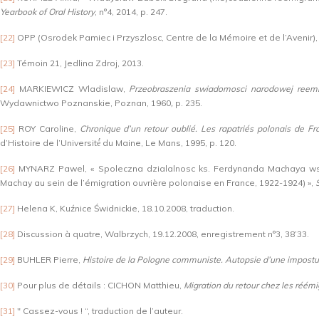
Yearbook of Oral History
, n°4, 2014, p. 247.
[22]
OPP (Osrodek Pamiec i Przyszlosc, Centre de la Mémoire et de l’Avenir), 
[23]
Témoin 21, Jedlina Zdroj, 2013.
[24]
MARKIEWICZ Wladislaw,
Przeobraszenia swiadomosci narodowej reemig
Wydawnictwo Poznanskie, Poznan, 1960
,
p. 235.
[25]
ROY Caroline,
Chronique d’un retour oublié. Les rapatriés polonais de 
d’Histoire de l’Université́ du Maine, Le Mans, 1995, p. 120.
[26]
MYNARZ Pawel, « Spoleczna dzialalnosc ks. Ferdynanda Machaya wsrod 
Machay au sein de l’émigration ouvrière polonaise en France, 1922-1924) »,
[27]
Helena K, Kuźnice Świdnickie, 18.10.2008, traduction.
[28]
Discussion à quatre, Walbrzych, 19.12.2008, enregistrement n°3, 38’33.
[29]
BUHLER Pierre,
Histoire de la Pologne communiste. Autopsie d’une impostu
[30]
Pour plus de détails : CICHON Matthieu,
Migration du retour chez les réémig
[31]
" Cassez-vous ! “, traduction de l’auteur.