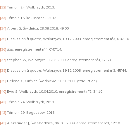
[32]
Témoin 24, Walbrzych, 2013.
[33]
Témoin 15, lieu inconnu, 2013.
[34]
Albert G, Świdnica, 29.08.2018, 49’00.
[35]
Discussion à quatre, Walbrzych, 19.12.2008, enregistrement n°3, 0’37’10.
[36]
Ibid
, enregistrement n°4, 0’47’14.
[37]
Stephan W, Walbrzych, 06.03.2009, enregistrement n°3, 17’53.
[38]
Discussion à quatre, Walbrzych, 19.12.2008, enregistrement n°3, 45’44.
[39]
Helena K, Kuźnice Świdnickie, 18.10.2008 (traduction).
[40]
Ewa S, Walbrzych, 10.04.2010, enregistrement n°2, 34’10.
[41]
Témoin 24, Walbrzych, 2013.
[42]
Témoin 29, Boguszow, 2013.
[43]
Aleksander J, Świebodzice, 06. 03. 2009, enregistrement n°3, 12’10.