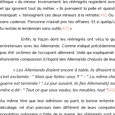
éthique » du mineur. Inversement, les réémigrés regardent 
et qui ignorent tout du métier. « Ils prenaient la pelle et quand
manquait. », témoignent ces deux mineurs à la retraite
[46]
. Ou
sans cadenas. Personne n’aurait pris tes affaires. Et si quelqu'un 
tu restais le lendemain sans outils
[47]
».
Enfin, la façon dont les réémigrés ont vécu la guerre e
entretenues avec les Allemands. Comme indiqué précédemment, à
pas été victimes de l’occupant allemand. Voilà qui expliquerait
étonnante compassion à l’égard des Allemands chassés de leurs
«
Les Allemands étaient encore à table, ils dînaient l
s’est exclamée : " Mais que faites-vous ?! " – " La même chos
guerre est terminée ! “. Le jour suivant, ils [les Allemands]
mère a dit : " Tout ce que vous voulez, les meubles, tout “
[49]
Au même titre que leur adhésion au parti, la bonne entente
décalage, né d’un parcours bien différent de leurs compatr
population polonaise a faite de la guerre, les réémigrés sont