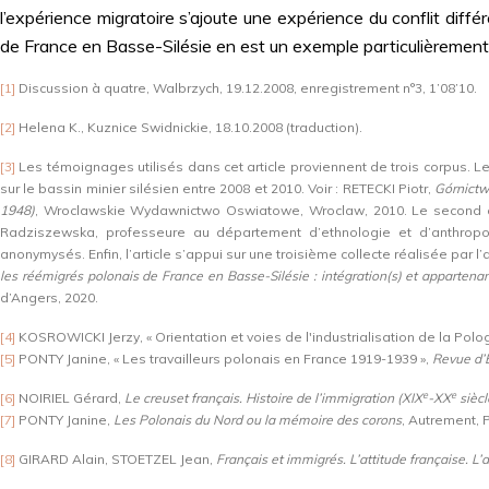
l’expérience migratoire s’ajoute une expérience du conflit différ
de France en Basse-Silésie en est un exemple particulièrement 
[1]
Discussion à quatre, Walbrzych, 19.12.2008, enregistrement n°3, 1’08’10.
[2]
Helena K., Kuznice Swidnickie, 18.10.2008 (traduction).
[3]
Les témoignages utilisés dans cet article proviennent de trois corpus. Le
sur le bassin minier silésien entre 2008 et 2010. Voir : RETECKI Piotr,
Górnictw
1948)
, Wroclawskie Wydawnictwo Oswiatowe, Wroclaw, 2010. Le second cor
Radziszewska, professeure au département d’ethnologie et d’anthropolo
anonymysés. Enfin, l’article s’appui sur une troisième collecte réalisée par 
les réémigrés polonais de France en Basse-Silésie : intégration(s) et appartena
d’Angers, 2020.
[4]
KOSROWICKI Jerzy, « Orientation et voies de l'industrialisation de la Polo
[5]
PONTY Janine, « Les travailleurs polonais en France 1919-1939 »,
Revue d’
e
e
[6]
NOIRIEL Gérard,
Le creuset français. Histoire de l’immigration (XIX
-XX
siècl
[7]
PONTY Janine,
Les Polonais du Nord ou la mémoire des corons
, Autrement, P
[8]
GIRARD Alain, STOETZEL Jean,
Français et immigrés. L’attitude française. L’