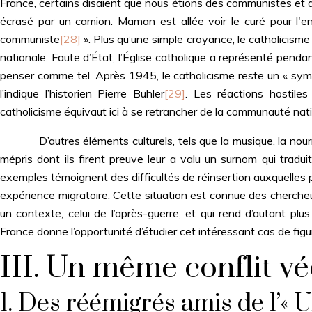
France, certains disaient que nous étions des communistes et d
écrasé par un camion. Maman est allée voir le curé pour l'ent
communiste
[28]
». Plus qu’une simple croyance, le catholicisme
nationale. Faute d’État, l’Église catholique a représenté pendan
penser comme tel. Après 1945, le catholicisme reste un « symbo
l’indique l’historien Pierre Buhler
[29]
. Les réactions hostile
catholicisme équivaut ici à se retrancher de la communauté nati
D’autres éléments culturels, tels que la musique, la nourrit
mépris dont ils firent preuve leur a valu un surnom qui traduit 
exemples témoignent des difficultés de réinsertion auxquelles p
expérience migratoire. Cette situation est connue des chercheurs
un contexte, celui de l’après-guerre, et qui rend d’autant pl
France donne l’opportunité d’étudier cet intéressant cas de figu
III. Un même conflit v
1. Des réémigrés amis de l’« U