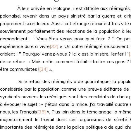
À leur arrivée en Pologne, il est difficile aux réémigrés de
polonaise, revenir dans un pays sinistré par la guerre et 
proprement scandaleux. Aussi, cet étrange retour est très vit
souviennent parfaitement des réactions de la population à leur
demandaient : " Vous êtes venus pour quoi faire ? “. On pou
expérience dure à vivre
[32]
». Un autre réémigré se souvient : «
criaient : " Pourquoi venez-vous ? Ici c'est la misère, l’enfer ! “
[
de ce retour : « Mais enfin, comment fallait-il traiter ces gens 
être communistes !
[34]
».
Si le retour des réémigrés a de quoi intriguer la populatio
considérée par la population comme une preuve édifiante de l
syndicats ouvriers, les réémigrés sont des candidats de choix
à évoquer le sujet : « J'étais dans la milice. J'ai travaillé quat
nous, les Français
[35]
». Plus loin dans le témoignage, la même 
majoritairement le travail dans ces…organismes de sûreté…C'é
importante des réémigrés dans la police politique a de quoi cho