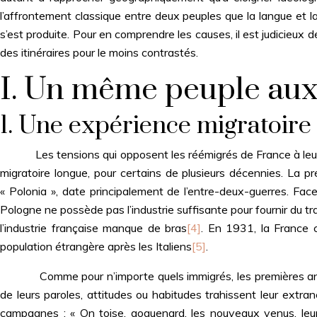
maintained a particularly tough relation: the
l’affrontement classique entre deux peuples que la langue et l
remigrated French Poles and the repatriated Poles
s’est produite. Pour en comprendre les causes, il est judicieux 
in the annexed Eastern territories. Their cultural
des itinéraires pour le moins contrastés.
differences alone would not be sufficient to explain
I. Un même peuple aux 
the violence of the conflict opposing these
communities upon their arrival in Lower Silesia. A
context needs to be added: the period is post-war
1. Une expérience migratoir
and the experiences are quite different to those of
the conflict. Through this episode of French-Polish
Les tensions qui opposent les réémigrés de France à leurs 
migration history, this article aims for a broader
migratoire longue, pour certains de plusieurs décennies. La 
reflection on the difficulties encountered by
« Polonia », date principalement de l’entre-deux-guerres. Fa
remigrated populations in the peculiar post-war
Pologne ne possède pas l’industrie suffisante pour fournir du tr
context.
l’industrie française manque de bras
[4]
. En 1931, la France
population étrangère après les Italiens
[5]
.
Comme pour n’importe quels immigrés, les premières années
de leurs paroles, attitudes ou habitudes trahissent leur extrané
campagnes : « On toise, goguenard, les nouveaux venus, leur 